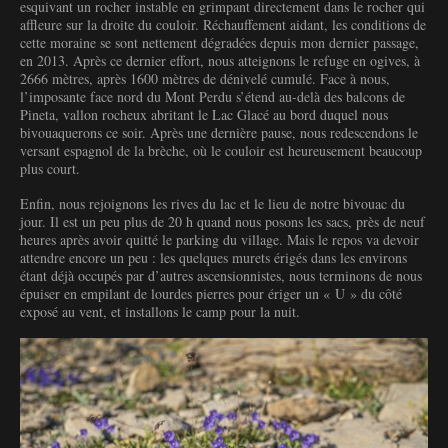
esquivant un rocher instable en grimpant directement dans le rocher qui
affleure sur la droite du couloir. Réchauffement aidant, les conditions de
cette moraine se sont nettement dégradées depuis mon dernier passage,
en 2013. Après ce dernier effort, nous atteignons le refuge en ogives, à
2666 mètres, après 1600 mètres de dénivelé cumulé. Face à nous,
l’imposante face nord du Mont Perdu s’étend au-delà des balcons de
Pineta, vallon rocheux abritant le Lac Glacé au bord duquel nous
bivouaquerons ce soir. Après une dernière pause, nous redescendons le
versant espagnol de la brèche, où le couloir est heureusement beaucoup
plus court.
Enfin, nous rejoignons les rives du lac et le lieu de notre bivouac du
jour. Il est un peu plus de 20 h quand nous posons les sacs, près de neuf
heures après avoir quitté le parking du village. Mais le repos va devoir
attendre encore un peu : les quelques murets érigés dans les environs
étant déjà occupés par d’autres ascensionnistes, nous terminons de nous
épuiser en empilant de lourdes pierres pour ériger un « U » du côté
exposé au vent, et installons le camp pour la nuit.