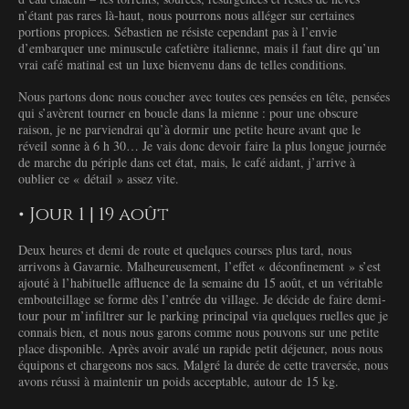
n’étant pas rares là-haut, nous pourrons nous alléger sur certaines
portions propices. Sébastien ne résiste cependant pas à l’envie
d’embarquer une minuscule cafetière italienne, mais il faut dire qu’un
vrai café matinal est un luxe bienvenu dans de telles conditions.
Nous partons donc nous coucher avec toutes ces pensées en tête, pensées
qui s’avèrent tourner en boucle dans la mienne : pour une obscure
raison, je ne parviendrai qu’à dormir une petite heure avant que le
réveil sonne à 6 h 30… Je vais donc devoir faire la plus longue journée
de marche du périple dans cet état, mais, le café aidant, j’arrive à
oublier ce « détail » assez vite.
• Jour 1 | 19 août
Deux heures et demi de route et quelques courses plus tard, nous
arrivons à Gavarnie. Malheureusement, l’effet « déconfinement » s’est
ajouté à l’habituelle affluence de la semaine du 15 août, et un véritable
embouteillage se forme dès l’entrée du village. Je décide de faire demi-
tour pour m’infiltrer sur le parking principal via quelques ruelles que je
connais bien, et nous nous garons comme nous pouvons sur une petite
place disponible. Après avoir avalé un rapide petit déjeuner, nous nous
équipons et chargeons nos sacs. Malgré la durée de cette traversée, nous
avons réussi à maintenir un poids acceptable, autour de 15 kg.