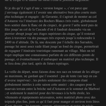
Si je dis qu’il s’agit d’une « version longue », c’est parce que
j’envisage également à l’avenir une alternative bien plus courte mais
plus technique et engagée : de Gavarnie, il s’agirait de monter au col
d’Astazou via l’itinéraire des Rochers Blancs (très raide, globalement
hors sentier dans le flanc est du cirque), de gravir l’arête nord puis de
filer jusqu’au col de la Cascade d’où il faudrait descendre via un
pierrier abrupt jusqu’aux étages supérieurs du cirque, qu’il resterait
alors à traverser via des passages très exposés jusqu’à redescendre à
2400 m d’altitude. De là, une descente par l’échelle des Sarradets,
passage lui aussi assez raide filant jusqu’au fond du cirque, permettrait
de regagner l’itinéraire touristique ramenant au village. Mais un tel
trajet implique une connaissance parfaite de ces différents points de
passage, et éventuellement d’embarquer un matériel plus technique. Il
se fera donc plus tard, après de futurs repérages.
La veille du départ, nous faisons donc nos sacs en tentant de les alléger
au maximum, ne gardant que l’essentiel : pas de tente (un tarp en cas
d’averse imprévue) ; les piolets seulement (les crampons étant
globalement inutiles à cette saison cette année) ; des casques pour le
mauvais terrain entre la brèche sud d’Astazou et le sommet du Marboré
; et seulement le matériel pour des bivouacs à la belle étoile, les
vêtements et équipements nécessaires, notre matériel photo avec des
trépieds plus fins, juste ce qu’il faut pour manger et environ trois litres
d’eau chacun – les torrents, sources, résurgences et restes de névés