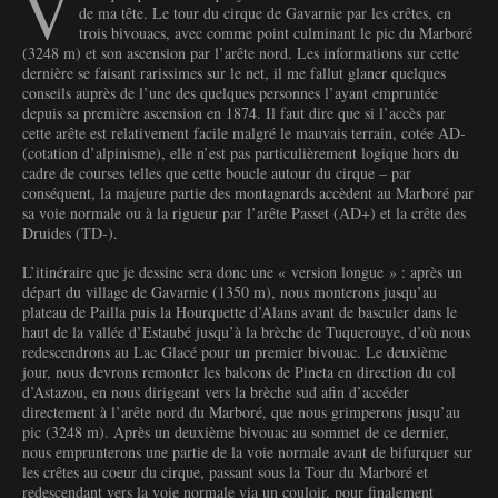
V
de ma tête. Le tour du cirque de Gavarnie par les crêtes, en
trois bivouacs, avec comme point culminant le pic du Marboré
(3248 m) et son ascension par l’arête nord. Les informations sur cette
dernière se faisant rarissimes sur le net, il me fallut glaner quelques
conseils auprès de l’une des quelques personnes l’ayant empruntée
depuis sa première ascension en 1874. Il faut dire que si l’accès par
cette arête est relativement facile malgré le mauvais terrain, cotée AD-
(cotation d’alpinisme), elle n’est pas particulièrement logique hors du
cadre de courses telles que cette boucle autour du cirque – par
conséquent, la majeure partie des montagnards accèdent au Marboré par
sa voie normale ou à la rigueur par l’arête Passet (AD+) et la crête des
Druides (TD-).
L’itinéraire que je dessine sera donc une « version longue » : après un
départ du village de Gavarnie (1350 m), nous monterons jusqu’au
plateau de Pailla puis la Hourquette d’Alans avant de basculer dans le
haut de la vallée d’Estaubé jusqu’à la brèche de Tuquerouye, d’où nous
redescendrons au Lac Glacé pour un premier bivouac. Le deuxième
jour, nous devrons remonter les balcons de Pineta en direction du col
d’Astazou, en nous dirigeant vers la brèche sud afin d’accéder
directement à l’arête nord du Marboré, que nous grimperons jusqu’au
pic (3248 m). Après un deuxième bivouac au sommet de ce dernier,
nous emprunterons une partie de la voie normale avant de bifurquer sur
les crêtes au coeur du cirque, passant sous la Tour du Marboré et
redescendant vers la voie normale via un couloir, pour finalement