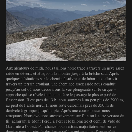
Aux alentours de midi, nous taillons notre trace à travers un névé assez
raide en dévers, et attaquons la montée jusqu’à la brèche sud. Après
quelques hésitations sur le chemin à suivre et de laborieux efforts à
travers un terrain croulant, une cheminée assez raide nous conduit
jusqu’au col où nous découvrons la vue plongeante sur le cirque –
approche qui se révèle finalement être le passage le plus exposé de
l’ascension. Il est près de 13 h, nous sommes à un peu plus de 2900 m,
au pied de l’arête nord. Il nous reste désormais près de 350 m de
dénivelé à grimper jusqu’au pic. Après une courte pause, nous
attaquons. Nous évoluons successivement sur l’un ou l’autre versant du
fil, admirant le Mont Perdu à l’est et le kilomètre et demi de vide de
Gavarnie à l’ouest. Par chance nous restons majoritairement sur ce
dernier versant, abrités des fortes rafales qui secouent l’autre côté.